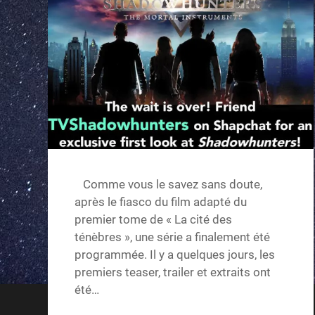
Comme vous le savez sans doute,
après le fiasco du film adapté du
premier tome de « La cité des
ténèbres », une série a finalement été
programmée. Il y a quelques jours, les
premiers teaser, trailer et extraits ont
été…