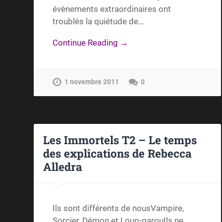
évènements extraordinaires ont
troublés la quiétude de…
Continue Reading →
1 novembre 2011
0
Les Immortels T2 – Le temps
des explications de Rebecca
Alledra
Ils sont différents de nousVampire,
Sorcier, Démon et Loup-garouIls ne