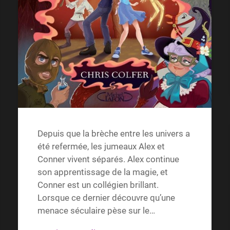
Depuis que la brèche entre les univers a
été refermée, les jumeaux Alex et
Conner vivent séparés. Alex continue
son apprentissage de la magie, et
Conner est un collégien brillant.
Lorsque ce dernier découvre qu’une
menace séculaire pèse sur le…