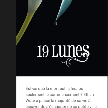
Est-ce que la mort est la fin… ou
seulement le commencement ? Ethan
Wate a passé la majorité de sa vie à
essayer de s’échapper de sa petite ville