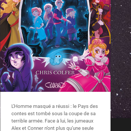
L’Homme masqué a réussi : le Pays des
contes est tombé sous la coupe de sa
terrible armée. Face à lui, les jumeaux
Alex et Conner n’ont plus qu’une seule