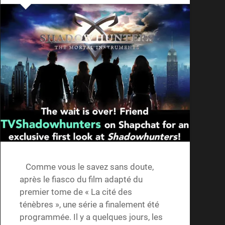
Comme vous le savez sans doute,
après le fiasco du film adapté du
premier tome de « La cité des
ténèbres », une série a finalement été
programmée. Il y a quelques jours, les