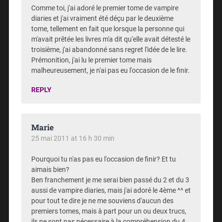
Comme toi, j'ai adoré le premier tome de vampire
diaries et j'ai vraiment été déçu par le deuxième
tome, tellement en fait que lorsque la personne qui
m'avait prêtée les livres m'a dit qu'elle avait détesté le
troisième, j'ai abandonné sans regret l'idée de le lire.
Prémonition, j'ai lu le premier tome mais
malheureusement, je n'ai pas eu l'occasion de le finir.
REPLY
Marie
25 mai 2011 at 16 h 30 min
Pourquoi tu n'as pas eu l'occasion de finir? Et tu
aimais bien?
Ben franchement je me serai bien passé du 2 et du 3
aussi de vampire diaries, mais j'ai adoré le 4ème ^^ et
pour tout te dire je ne me souviens d'aucun des
premiers tomes, mais à part pour un ou deux trucs,
ils ne sont pas nécessaire à la compréhension du 4…