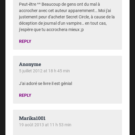
Peut-être ^^ Beaucoup de gens ont du mal à
accrocher avec cet auteur apparemment… Moi j'ai
justement peur d'acheter Secret Circle, à cause de la
déception de journal d'un vampire… en tout cas,
j'espère que tu accrochera mieux ;p
REPLY
Anonyme
5 juillet 2012 at 18 h 45 min
J'ai adoré se livre il est génial
REPLY
Marika1001
19 août 2013 at 11 h 53 min