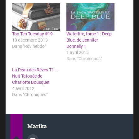
Top Ten Tuesday #19
Waterfire, tome 1 : Deep
10 décembre 2013
Blue, de Jennifer
Dans "Rdv hebdo"
Donnelly 1
1 avril 2015
Dans "Chroniques"
La Peau des Rêves T1 –
Nuit Tatouée de
Charlotte Bousquet
4 avril 2012
Dans "Chroniques"
Marika