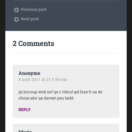
Previous post
Next post
2 Comments
Anonyme
8 août 2011 at 21 h 59 min
jai bocoup emé sof qe c ridicul qel fase tt sa de
chose alor qe damen peu laidé
REPLY
Marie