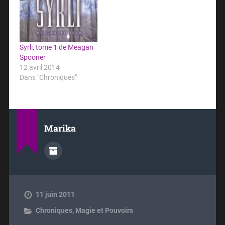
Syrli, tome 1 de Meagan
Spooner
12 avril 2014
Dans "Chroniques"
Marika
11 juin 2011
Chroniques
,
Magie et Pouvoirs