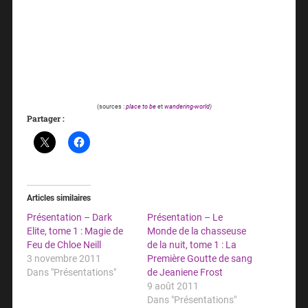
(sources :
place to be
et
wandering-world
)
Partager :
Articles similaires
Présentation – Dark
Présentation – Le
Elite, tome 1 : Magie de
Monde de la chasseuse
Feu de Chloe Neill
de la nuit, tome 1 : La
3 novembre 2011
Première Goutte de sang
Dans "Présentations"
de Jeaniene Frost
9 août 2011
Dans "Présentations"