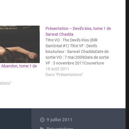
Présentation – Devil’s kiss, tome 1 de
Sarwat Chadda
Titre VO : The Devil's Kiss (Billi
SanGreal #1) Titre VF : Devil's
kissAuteur : Sarwat ChaddaDate de
sortie VO : 7 mai 2009Date de sortie
VF : 3 novembre 2011Couverture
– Abandon, tome 1 de
(VF) :Résumé :À quinze ans, Billie est
18 août 2011
loin d'être une adolescente comme
Dans "Présentations"
les autres, et encore moins une
ations"
bonne…
9 juillet 2011