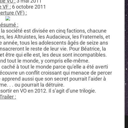
tie VO :
3 mai 2011
e VF :
6 octobre 2011
rture (VF) :
ésumé :
la société est divisée en cinq factions, chacune
es, les Altruistes, les Audacieux, les Fraternels, et
ue année, tous les adolescents âgés de seize ans
onsacreront le reste de leur vie. Pour Béatrice, la
et être qui elle est, les deux sont incompatibles.
prend tout le monde, y compris elle-même.
 a caché à tout le monde parce qu’elle a été averti
 découvre un conflit croissant qui menace de percer
e apprend aussi que son secret pourrait l’aider à
e. . . ou pourrait la détruire.
 sortir en VO en 2012. Il s’agit d’une trilogie.
Trailer :