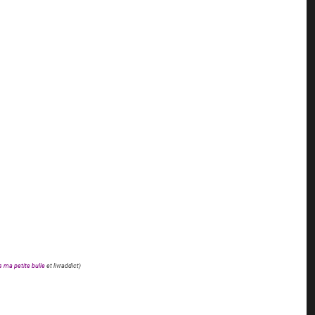
 ma petite bulle
et livraddict)