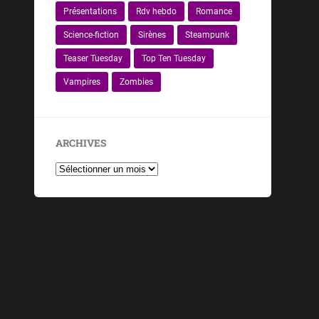
Présentations
Rdv hebdo
Romance
Science-fiction
Sirènes
Steampunk
Teaser Tuesday
Top Ten Tuesday
Vampires
Zombies
ARCHIVES