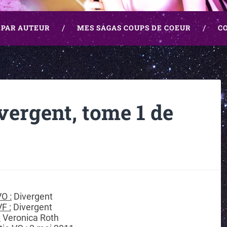
 PAR AUTEUR
MES SAGAS COUPS DE COEUR
C
vergent, tome 1 de
VO :
Divergent
VF :
Divergent
:
Veronica Roth