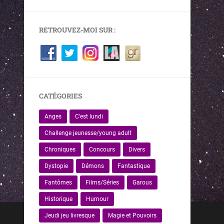
RETROUVEZ-MOI SUR :
CATÉGORIES
Anges
C'est lundi
Challenge jeunesse/young adult
Chroniques
Concours
Divers
Dystopie
Démons
Fantastique
Fantômes
Films/Séries
Garous
Historique
Humour
Jeudi jeu livresque
Magie et Pouvoirs