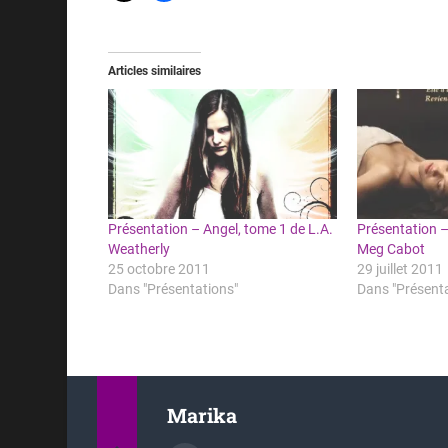
Articles similaires
Présentation – Angel, tome 1 de L.A.
Présentation 
Weatherly
Meg Cabot
25 octobre 2011
29 juillet 2011
Dans "Présentations"
Dans "Présent
Marika