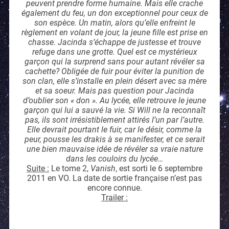
peuvent prendre forme humaine. Mais elle crache
également du feu, un don exceptionnel pour ceux de
son espèce. Un matin, alors qu’elle enfreint le
règlement en volant de jour, la jeune fille est prise en
chasse. Jacinda s’échappe de justesse et trouve
refuge dans une grotte. Quel est ce mystérieux
garçon qui la surprend sans pour autant révéler sa
cachette? Obligée de fuir pour éviter la punition de
son clan, elle s’installe en plein désert avec sa mère
et sa soeur. Mais pas question pour Jacinda
d’oublier son « don ». Au lycée, elle retrouve le jeune
garçon qui lui a sauvé la vie. Si Will ne la reconnaît
pas, ils sont irrésistiblement attirés l’un par l’autre.
Elle devrait pourtant le fuir, car le désir, comme la
peur, pousse les drakis à se manifester, et ce serait
une bien mauvaise idée de révéler sa vraie nature
dans les couloirs du lycée…
Suite :
Le tome 2,
Vanish
, est sorti le 6 septembre
2011 en VO. La date de sortie française n’est pas
encore connue.
Trailer :