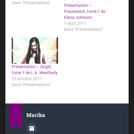
Dans "Présentations"
Présentation –
Possession, tome 1 de
Elana Johnson
1 août 2011
Dans "Présentations"
Présentation – Angel,
tome 1 de L.A. Weatherly
25 octobre 2011
Dans "Présentations"
Marika