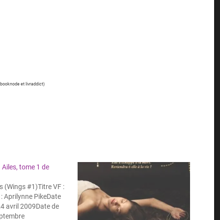
 booknode et livraddict)
 Ailes, tome 1 de
s (Wings #1)Titre VF :
 : Aprilynne PikeDate
24 avril 2009Date de
septembre