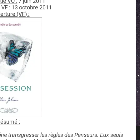
tie VO :
7 juin 2011
 VF :
13 octobre 2011
rture (VF) :
ésumé :
ne transgresser les règles des Penseurs. Eux seuls