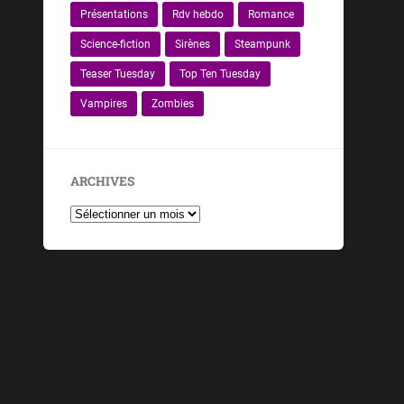
Présentations
Rdv hebdo
Romance
Science-fiction
Sirènes
Steampunk
Teaser Tuesday
Top Ten Tuesday
Vampires
Zombies
ARCHIVES