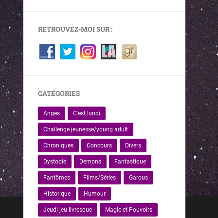
RETROUVEZ-MOI SUR :
CATÉGORIES
Anges
C'est lundi
Challenge jeunesse/young adult
Chroniques
Concours
Divers
Dystopie
Démons
Fantastique
Fantômes
Films/Séries
Garous
Historique
Humour
Jeudi jeu livresque
Magie et Pouvoirs