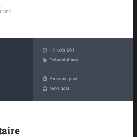
011
ations"
13 août 2011
Présentations
Previous post
Next post
aire