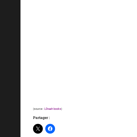
(source :
L0raah books
)
Partager :