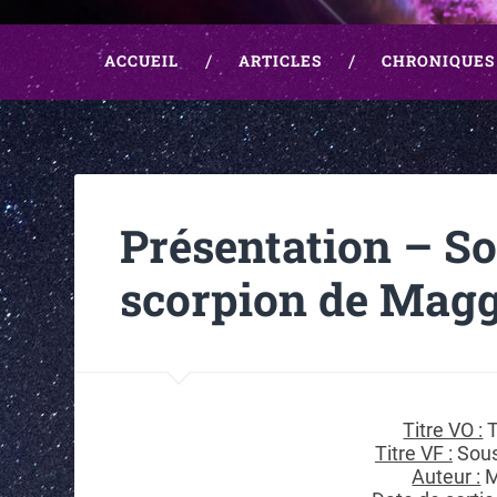
ACCUEIL
ARTICLES
CHRONIQUES
Présentation – So
scorpion de Magg
Titre VO :
T
Titre VF :
Sous
Auteur :
M