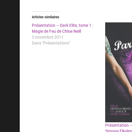
Articles similaires
Présentation – Dark Elite, tome 1 :
Magie de Feu de Chloe Neill
3 novembre 2011
Dans "Présentations"
Présentation –
Simone Elkele