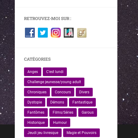
RETROUVEZ-MOI SUR :
CATÉGORIES
Anges
C'est lundi
Challenge jeunesse/young adult
Chroniques
Concours
Divers
Dystopie
Démons
Fantastique
Fantômes
Films/Séries
Garous
Historique
Humour
Jeudi jeu livresque
Magie et Pouvoirs