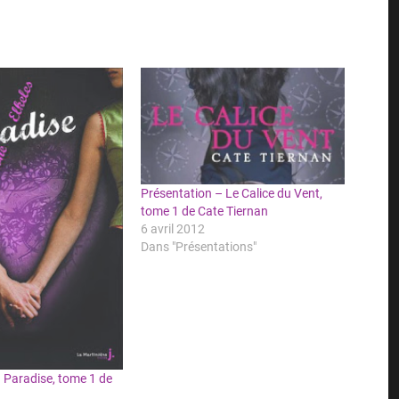
Présentation – Le Calice du Vent,
tome 1 de Cate Tiernan
6 avril 2012
Dans "Présentations"
 Paradise, tome 1 de
s