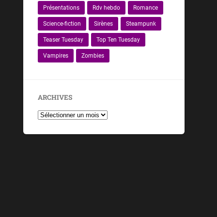
Présentations
Rdv hebdo
Romance
Science-fiction
Sirènes
Steampunk
Teaser Tuesday
Top Ten Tuesday
Vampires
Zombies
ARCHIVES