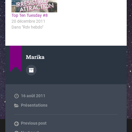
Top Ten Tuesday #8
20 décembre 2011
Dans "Rdv hebdo"
Marika
16 août 2011
Présentations
Previous post