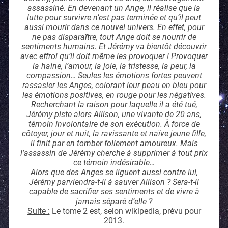
assassiné. En devenant un Ange, il réalise que la
lutte pour survivre n’est pas terminée et qu’il peut
aussi mourir dans ce nouvel univers. En effet, pour
ne pas disparaître, tout Ange doit se nourrir de
sentiments humains. Et Jérémy va bientôt découvrir
avec effroi qu’il doit même les provoquer ! Provoquer
la haine, l’amour, la joie, la tristesse, la peur, la
compassion… Seules les émotions fortes peuvent
rassasier les Anges, colorant leur peau en bleu pour
les émotions positives, en rouge pour les négatives.
Recherchant la raison pour laquelle il a été tué,
Jérémy piste alors Allison, une vivante de 20 ans,
témoin involontaire de son exécution. À force de
côtoyer, jour et nuit, la ravissante et naïve jeune fille,
il finit par en tomber follement amoureux. Mais
l’assassin de Jérémy cherche à supprimer à tout prix
ce témoin indésirable…
Alors que des Anges se liguent aussi contre lui,
Jérémy parviendra-t-il à sauver Allison ? Sera-t-il
capable de sacrifier ses sentiments et de vivre à
jamais séparé d’elle ?
Suite :
Le tome 2 est, selon wikipedia, prévu pour
2013.