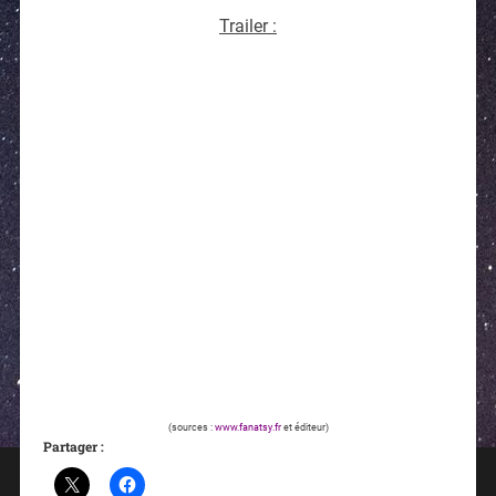
Trailer :
(sources :
www.fanatsy.fr
et éditeur)
Partager :