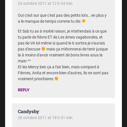
26 octobre 2011 at 12 h 34 min
Oui c'est sur que c'est pas des petits lots… en plus y
a le manque de temps comme tu dis
Et Sab tu as à moitié raison, je m'attendais à ce que
tu parle de fièvre ET de Les âmes vagabondes, et
pas de VA lol même si quand le 6 sortira je n'aurais
pas d'excuse
mais ça m'étonnerai de tenir jusque
la à moins d'avoir vraiment de bons livres sous la
main ^^
Et les Mercy ben ça a l'air bien, mais comparé à
Fièvres, Anita et encore bien d'autres, ils ne sont pas
vraiment prioritaires
REPLY
Candyshy
26 octobre 2011 at 18 h 01 min