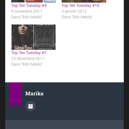
Top Ten Tuesday #4
Top Ten Tuesday #10
8 novembre 2011
3 janvier 2012
Dans "Rdv hebdo"
Dans "Rdv hebdo"
Top Ten Tuesday #7
13 décembre 2011
Dans "Rdv hebdo"
Marika