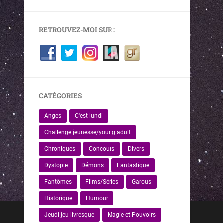
RETROUVEZ-MOI SUR :
CATÉGORIES
Anges
C'est lundi
Challenge jeunesse/young adult
Chroniques
Concours
Divers
Dystopie
Démons
Fantastique
Fantômes
Films/Séries
Garous
Historique
Humour
Jeudi jeu livresque
Magie et Pouvoirs