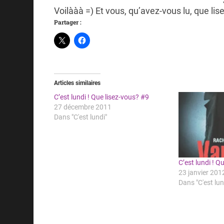
Voilààà =) Et vous, qu’avez-vous lu, que li
Partager :
Articles similaires
C’est lundi ! Que lisez-vous? #9
27 décembre 2011
Dans "C'est lundi"
C’est lundi ! Q
23 janvier 201
Dans "C'est lun