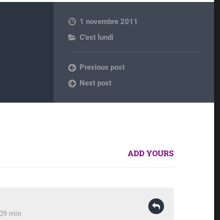
1 novembre 2011
C'est lundi
Previous post
Next post
ADD YOURS
 09 min