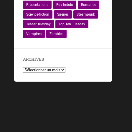
Présentations
Rdv hebdo
Romance
Science-fiction
Sirènes
Steampunk
Teaser Tuesday
Top Ten Tuesday
Vampires
Zombies
ARCHIVES