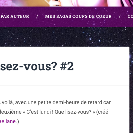
 PAR AUTEUR
MES SAGAS COUPS DE COEUR
C
lisez-vous? #2
voilà, avec une petite demi-heure de retard car
uxième « C’est lundi ! Que lisez-vous? » (créé
aellane
.)