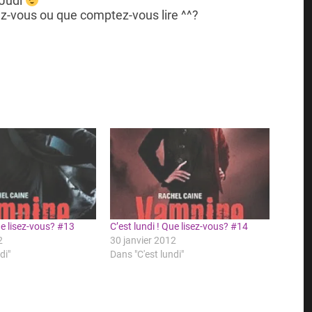
Judi
sez-vous ou que comptez-vous lire ^^?
ue lisez-vous? #13
C’est lundi ! Que lisez-vous? #14
2
30 janvier 2012
di"
Dans "C'est lundi"