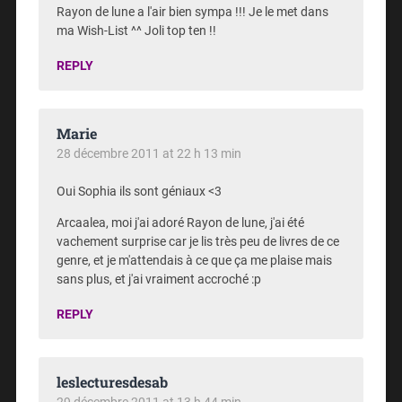
Rayon de lune a l'air bien sympa !!! Je le met dans
ma Wish-List ^^ Joli top ten !!
REPLY
Marie
28 décembre 2011 at 22 h 13 min
Oui Sophia ils sont géniaux <3
Arcaalea, moi j'ai adoré Rayon de lune, j'ai été
vachement surprise car je lis très peu de livres de ce
genre, et je m'attendais à ce que ça me plaise mais
sans plus, et j'ai vraiment accroché :p
REPLY
leslecturesdesab