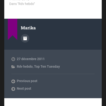
Dans "Rdv hebdo"
Marika
27 décembre 2011
Rdv hebdo
,
Top Ten Tuesday
Previous post
Next post