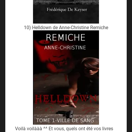
10) Helldown de Anne-Christine Remiche
Voilà voilààà ^^ Et vous, quels ont été vos livres