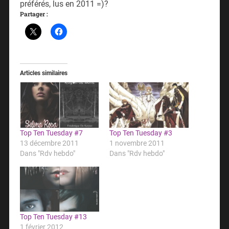
préférés, lus en 2011 =)?
Partager :
Articles similaires
Top Ten Tuesday #7
Top Ten Tuesday #3
13 décembre 2011
1 novembre 2011
Dans "Rdv hebdo"
Dans "Rdv hebdo"
Top Ten Tuesday #13
1 février 2012