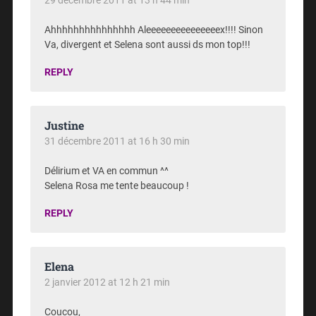
29 décembre 2011 at 13 h 44 min
Ahhhhhhhhhhhhhhh Aleeeeeeeeeeeeeeex!!!! Sinon
Va, divergent et Selena sont aussi ds mon top!!!
REPLY
Justine
31 décembre 2011 at 16 h 30 min
Délirium et VA en commun ^^
Selena Rosa me tente beaucoup !
REPLY
Elena
2 janvier 2012 at 12 h 21 min
Coucou,