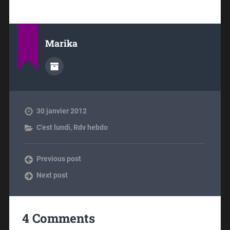
Marika
30 janvier 2012
C'est lundi
,
Rdv hebdo
Previous post
Next post
4 Comments