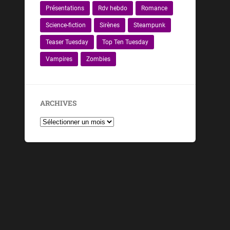
Présentations
Rdv hebdo
Romance
Science-fiction
Sirènes
Steampunk
Teaser Tuesday
Top Ten Tuesday
Vampires
Zombies
ARCHIVES