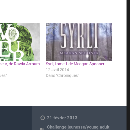
Coeur, de Rawia Arroum
Syrli, tome 1 de Meagan Spooner
12 avril 2014
ues"
Dans "Chroniques"
21 février 2013
Challenge jeunesse/young adult
,