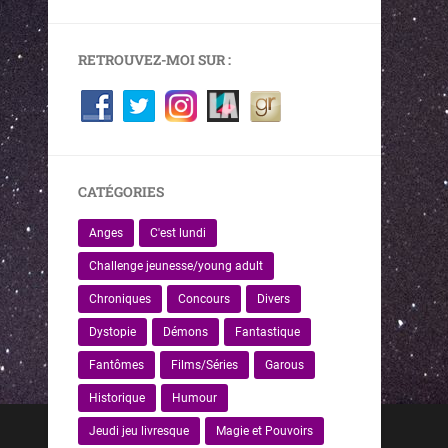
RETROUVEZ-MOI SUR :
CATÉGORIES
Anges
C'est lundi
Challenge jeunesse/young adult
Chroniques
Concours
Divers
Dystopie
Démons
Fantastique
Fantômes
Films/Séries
Garous
Historique
Humour
Jeudi jeu livresque
Magie et Pouvoirs