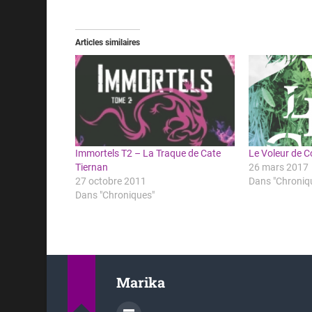
Articles similaires
Immortels T2 – La Traque de Cate
Le Voleur de 
Tiernan
26 mars 2017
27 octobre 2011
Dans "Chroniq
Dans "Chroniques"
Marika