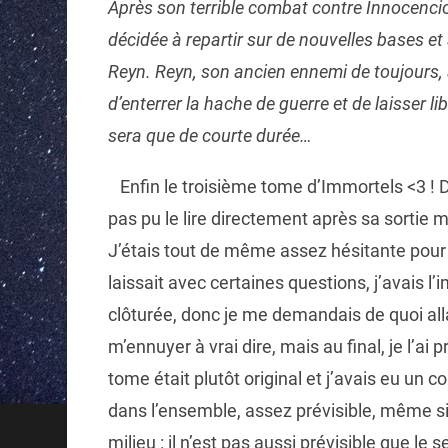
Après son terrible combat contre Innocencio,
décidée à repartir sur de nouvelles bases e
Reyn. Reyn, son ancien ennemi de toujours, 
d’enterrer la hache de guerre et de laisser lib
sera que de courte durée…
Enfin le troisième tome d’Immortels <3 ! De
pas pu le lire directement après sa sortie ma
J’étais tout de même assez hésitante pour 
laissait avec certaines questions, j’avais l’
clôturée, donc je me demandais de quoi alla
m’ennuyer à vrai dire, mais au final, je l’ai
tome était plutôt original et j’avais eu un c
dans l’ensemble, assez prévisible, même si 
milieu : il n’est pas aussi prévisible que l