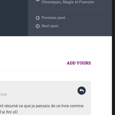
Chroniques
,
Magie et Pouvoirs
Previous post
Next post
ADD YOURS
4 min
nt résumé ce que je pensais de ce livre comme
l'ai fini xD