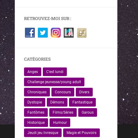
RETROUVEZ-MOI SUR :
CATÉGORIES
Anges
C'est lundi
Challenge jeunesse/young adult
Chroniques
Concours
Divers
Dystopie
Démons
Fantastique
Fantômes
Films/Séries
Garous
Historique
Humour
Jeudi jeu livresque
Magie et Pouvoirs