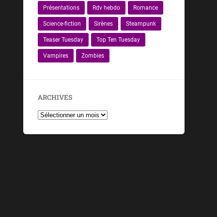
Présentations
Rdv hebdo
Romance
Science-fiction
Sirènes
Steampunk
Teaser Tuesday
Top Ten Tuesday
Vampires
Zombies
ARCHIVES