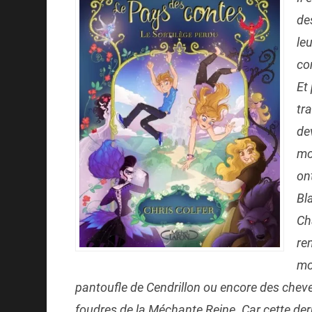
de
le
co
Et
tr
de
mo
on
Bl
Ch
re
mo
pantoufle de Cendrillon ou encore des cheveu
foudres de la Méchante Reine. Car cette der