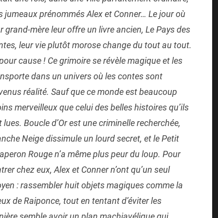
s jumeaux prénommés Alex et Conner… Le jour où
ur grand-mère leur offre un livre ancien, Le Pays des
ntes, leur vie plutôt morose change du tout au tout.
 pour cause ! Ce grimoire se révèle magique et les
ansporte dans un univers où les contes sont
venus réalité. Sauf que ce monde est beaucoup
ins merveilleux que celui des belles histoires qu’ils
t lues. Boucle d’Or est une criminelle recherchée,
anche Neige dissimule un lourd secret, et le Petit
aperon Rouge n’a même plus peur du loup. Pour
ntrer chez eux, Alex et Conner n’ont qu’un seul
yen : rassembler huit objets magiques comme la
x de Raiponce, tout en tentant d’éviter les
nière semble avoir un plan machiavélique qui