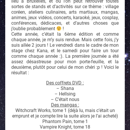
lieu à Bruxelles, et où l’on peut retrouver toutes
sortes de stands et d’activités sur ce thème : village
coréen, ateliers culinaires, arts martiaux, mangas,
animes, jeux vidéos, concerts, karaoké, jeux, cosplay,
conférences, dédicaces, et d’autres choses que
j’oublie probablement
!
Cette année, c’était la 6ème édition et comme
chaque année, je m’y suis rendue. Mais cette fois, j’y
suis allée 2 jours ! Le vendredi dans le cadre de mon
stage chez Kana, et le samedi pour faire un tour
comme chaque année :). La première journée a été
assez désastreuse pour mon porte-feuille, et la
deuxième, plutôt pour celui de mon chéri :p ! Voici le
résultat :
Des coffrets DVD :
– Shana
– Hellsing
– C’était nous
Des mangas :
Witchcraft Works, tome 1 (déjà lu, mais c’était un
emprunt et je compte lire la suite alors je l’ai acheté)
Phantom Pain, tome 1
Vampire Knight, tome 18