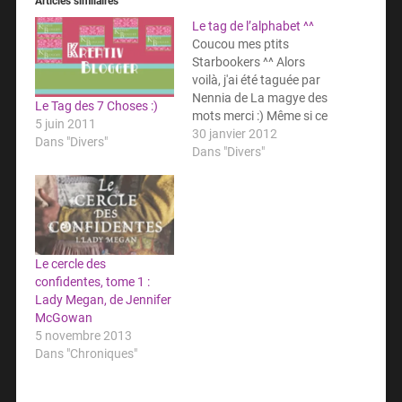
Articles similaires
Le tag de l’alphabet ^^
Coucou mes ptits
Starbookers ^^ Alors
voilà, j'ai été taguée par
Nennia de La magye des
Le Tag des 7 Choses :)
mots merci :) Même si ce
5 juin 2011
tag n'est vraiment pas
30 janvier 2012
Dans "Divers"
facile :p L'objectif est de
Dans "Divers"
résumer son année en
utilisant les 26 lettres de
l'alphabet, avec
certainesassez difficiles
! Alors c'est parti =) !
_________________________
Le cercle des
_________________________
confidentes, tome 1 :
_______Au…
Lady Megan, de Jennifer
McGowan
5 novembre 2013
Dans "Chroniques"