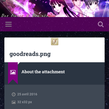
goodreads.png
About the attachment
25 avril 2016
32
x
32 px