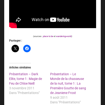
(sources :
place to be
et
wandering-world
)
Partager :
Articles similaires
Présentation – Dark
Présentation – Le
Elite, tome 1 : Magie de
Monde de la chasseuse
Feu de Chloe Neill
de la nuit, tome 1 : La
3 novembre 2011
Première Goutte de sang
Dans "Présentations"
de Jeaniene Frost
9 août 2011
Dans "Présentations"