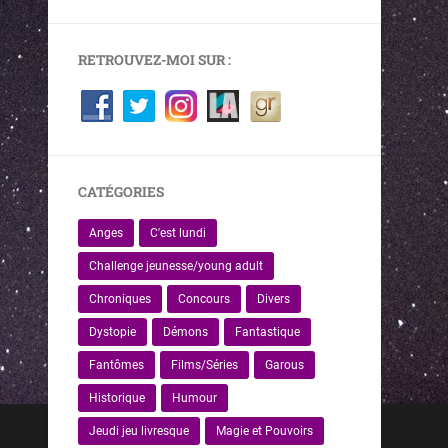
RETROUVEZ-MOI SUR :
CATÉGORIES
Anges
C'est lundi
Challenge jeunesse/young adult
Chroniques
Concours
Divers
Dystopie
Démons
Fantastique
Fantômes
Films/Séries
Garous
Historique
Humour
Jeudi jeu livresque
Magie et Pouvoirs