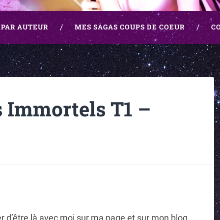
 PAR AUTEUR
MES SAGAS COUPS DE COEUR
C
s Immortels T1 –
r d’être là avec moi sur ma page et sur mon blog,