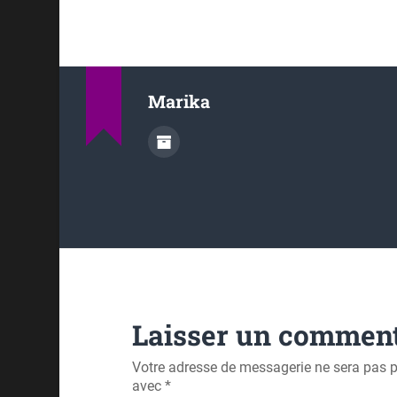
sera pour…
Marika
Laisser un comment
Votre adresse de messagerie ne sera pas p
avec
*