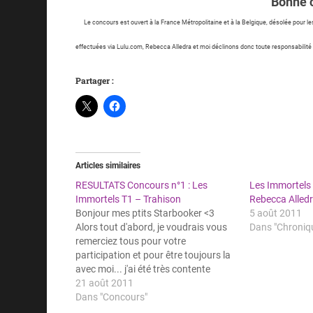
Bonne c
Le concours est ouvert à la France Métropolitaine et à la Belgique, désolée pour les
effectuées via Lulu.com, Rebecca Alledra et moi déclinons donc toute responsabilité e
Partager :
Articles similaires
RESULTATS Concours n°1 : Les
Les Immortels 
Immortels T1 – Trahison
Rebecca Alled
Bonjour mes ptits Starbooker <3
5 août 2011
Alors tout d'abord, je voudrais vous
Dans "Chroniq
remerciez tous pour votre
participation et pour être toujours la
avec moi... j'ai été très contente
d'organiser ce petit concours, j'ai
21 août 2011
presque envie d'en refaire un tout de
Dans "Concours"
suite mais, je suis à sec lol alors ce