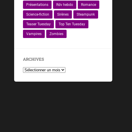
Présentations
Rdv hebdo
Romance
Science-fiction
Sirènes
Steampunk
Teaser Tuesday
Top Ten Tuesday
Vampires
Zombies
ARCHIVES