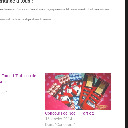
hance à tous !
 autres mais c’est à mes frais, et je suis déjà quasi à sec lol. La commande et la livraison seront
n cas de perte ou de dégât durant la livraison.
: Tome 1 Trahison de
ra
ues"
Concours de Noël – Partie 2
16 janvier 2014
Dans "Concours"