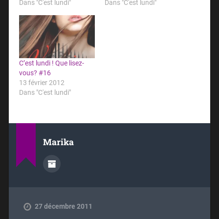
Dans "C'est lundi"
Dans "C'est lundi"
C’est lundi ! Que lisez-
vous? #16
13 février 2012
Dans "C'est lundi"
Marika
27 décembre 2011