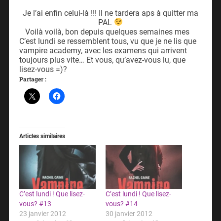
Je l’ai enfin celui-là !!! Il ne tardera aps à quitter ma
PAL
Voilà voilà, bon depuis quelques semaines mes
C’est lundi se ressemblent tous, vu que je ne lis que
vampire academy, avec les examens qui arrivent
toujours plus vite… Et vous, qu’avez-vous lu, que
lisez-vous =)?
Partager :
Articles similaires
C’est lundi ! Que lisez-
C’est lundi ! Que lisez-
vous? #13
vous? #14
23 janvier 2012
30 janvier 2012