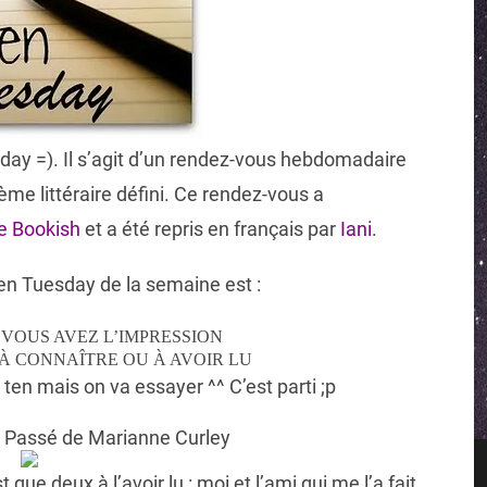
ay =). Il s’agit d’un rendez-vous hebdomadaire
hème littéraire défini. Ce rendez-vous a
e Bookish
et a été repris en français par
Iani
.
n Tuesday de la semaine est :
E VOUS AVEZ L’IMPRESSION
) À CONNAÎTRE OU À AVOIR LU
en mais on va essayer ^^ C’est parti ;p
u Passé de Marianne Curley
 que deux à l’avoir lu : moi et l’ami qui me l’a fait