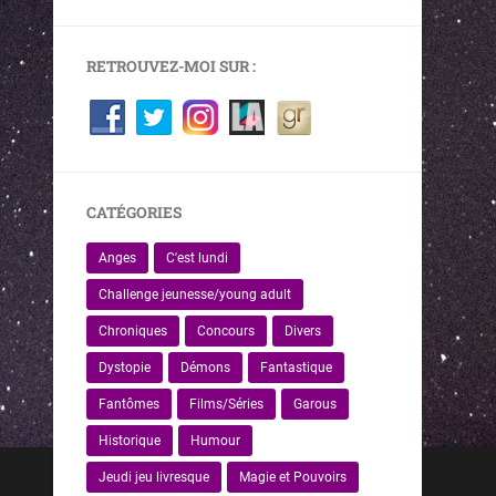
RETROUVEZ-MOI SUR :
CATÉGORIES
Anges
C'est lundi
Challenge jeunesse/young adult
Chroniques
Concours
Divers
Dystopie
Démons
Fantastique
Fantômes
Films/Séries
Garous
Historique
Humour
Jeudi jeu livresque
Magie et Pouvoirs