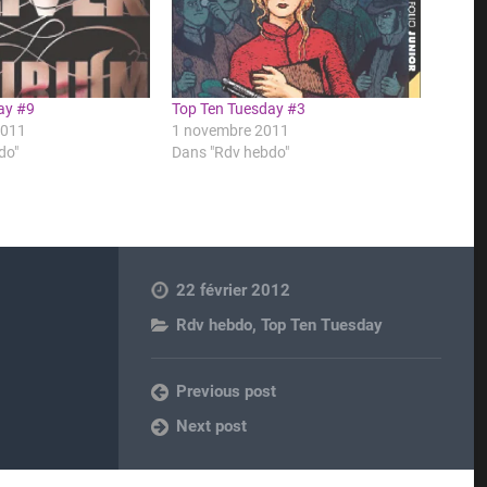
ay #9
Top Ten Tuesday #3
2011
1 novembre 2011
do"
Dans "Rdv hebdo"
22 février 2012
Rdv hebdo
,
Top Ten Tuesday
Previous post
Next post