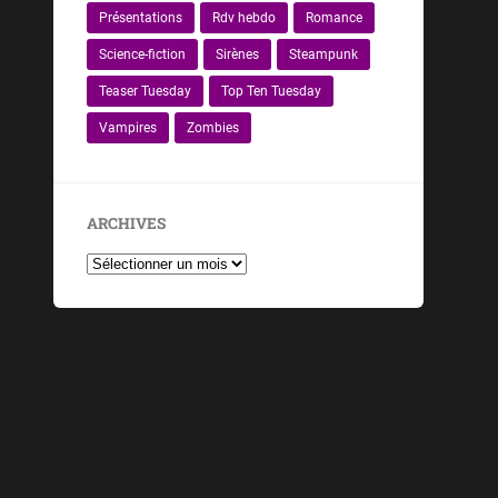
Présentations
Rdv hebdo
Romance
Science-fiction
Sirènes
Steampunk
Teaser Tuesday
Top Ten Tuesday
Vampires
Zombies
ARCHIVES