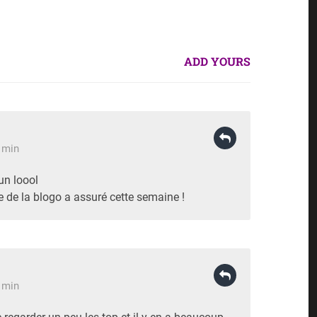
ADD YOURS
6 min
un loool
e de la blogo a assuré cette semaine !
9 min