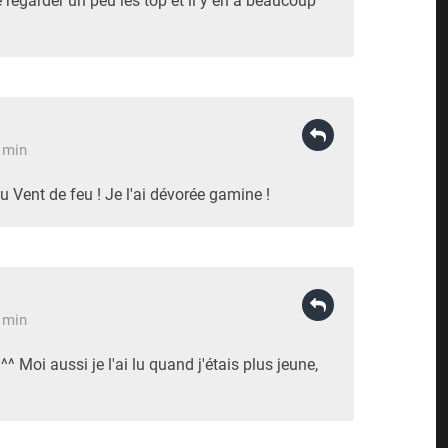
e regarder un peu les top et il y en a beaucoup
5 min
 du Vent de feu ! Je l'ai dévorée gamine !
8 min
^ Moi aussi je l'ai lu quand j'étais plus jeune,