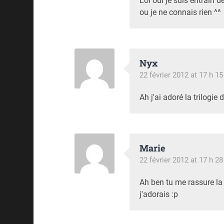
Lol oui je suis entrain d
ou je ne connais rien ^^
Nyx
22 février 2012 at 17 h 1
Ah j'ai adoré la trilogie
Marie
22 février 2012 at 17 h 2
Ah ben tu me rassure la ^
j'adorais :p