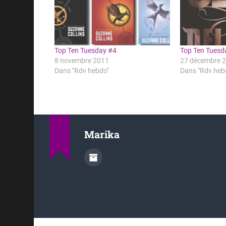
Top Ten Tuesday #4
Top Ten Tuesd
8 novembre 2011
27 décembre 
Dans "Rdv hebdo"
Dans "Rdv heb
Marika