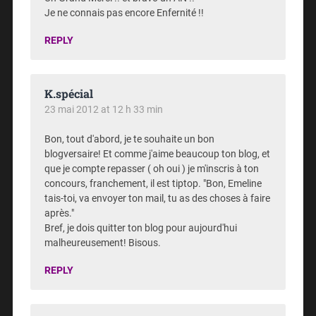
Je ne connais pas encore Enfernité !!
REPLY
K.spécial
23 mai 2012 at 12 h 33 min
Bon, tout d'abord, je te souhaite un bon
blogversaire! Et comme j'aime beaucoup ton blog, et
que je compte repasser ( oh oui ) je m'inscris à ton
concours, franchement, il est tiptop. "Bon, Emeline
tais-toi, va envoyer ton mail, tu as des choses à faire
après."
Bref, je dois quitter ton blog pour aujourd'hui
malheureusement! Bisous.
REPLY