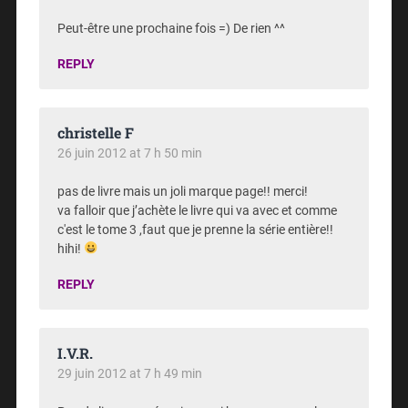
Peut-être une prochaine fois =) De rien ^^
REPLY
christelle F
26 juin 2012 at 7 h 50 min
pas de livre mais un joli marque page!! merci!
va falloir que j’achète le livre qui va avec et comme
c'est le tome 3 ,faut que je prenne la série entière!!
hihi!
REPLY
I.V.R.
29 juin 2012 at 7 h 49 min