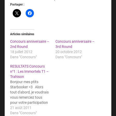
Partager :
Articles similaires
Concours anniversaire –
Concours anniversaire –
2nd Round
3rd Round
18 juillet 2012
20 octobre 2012
Dans "Concours"
Dans "Concours"
RESULTATS Concours
n°1 : Les Immortels T1 –
Trahison
Bonjour mes ptits
Starbooker <3 Alors
tout d'abord, je voudrais
vous remerciez tous
pour votre participation
et pour être toujours la
21 août 2011
avec moi... j'ai été très
Dans "Concours"