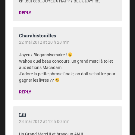
en tout cas…JOYEUX HAPPY BLOGDAY!!!!!:)
REPLY
Charabistouilles
22 mai 2012 at 20 h 28 min
Joyeux Bloganniversaire !
Wahou quel beau concours, un grand merci à toi et
aux éditions Macadam.
J'adore la petite phrase finale, on doit se battre pour
gagner les livres ??
REPLY
Lili
23 mai 2012 at 12 h 00 min
Un Grand Merci !! et bravo un AN !!