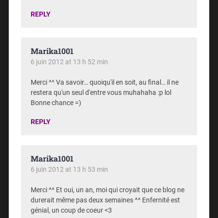
REPLY
Marika1001
6 juin 2012 at 13 h 52 min
Merci ^^ Va savoir… quoiqu'il en soit, au final… il ne
restera qu'un seul d'entre vous muhahaha :p lol
Bonne chance =)
REPLY
Marika1001
6 juin 2012 at 13 h 53 min
Merci ^^ Et oui, un an, moi qui croyait que ce blog ne
durerait même pas deux semaines ^^ Enfernité est
génial, un coup de coeur <3