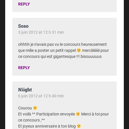
REPLY
Soso
3 juin 2012 at 12 h 31 min
ohhhh je n'avais pas vu le concours heureusement
que milie a poster un petit rappel
merciiiiiiiiii pour
ce concours qui est gigantesque !!! bisouuuuus
REPLY
Niight
6 juin 2012 at 12 h 40 min
Coucou
Et voilà ^^ Participation envoyée
Merci à toi pour
ce concours ,^^
Et joyeux anniversaire à ton blog