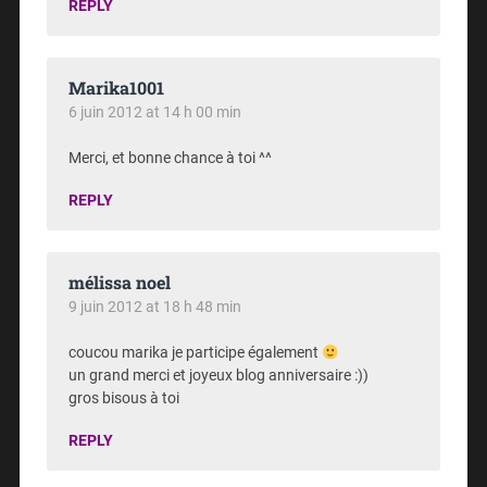
REPLY
Marika1001
6 juin 2012 at 14 h 00 min
Merci, et bonne chance à toi ^^
REPLY
mélissa noel
9 juin 2012 at 18 h 48 min
coucou marika je participe également
un grand merci et joyeux blog anniversaire :))
gros bisous à toi
REPLY