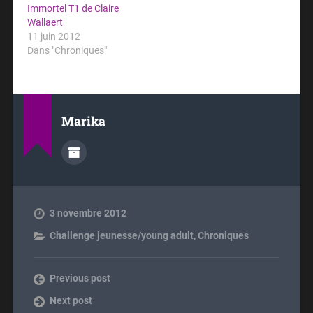
Immortel T1 de Claire
Wallaert
11 juin 2012
Dans "Chroniques"
Marika
3 novembre 2012
Challenge jeunesse/young adult
,
Chroniques
Previous post
Next post