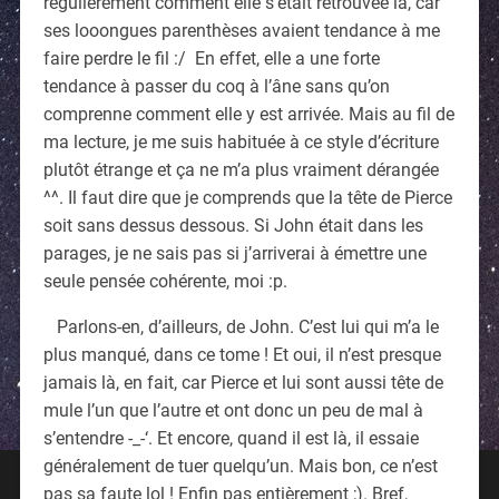
régulièrement comment elle s’était retrouvée là, car
ses looongues parenthèses avaient tendance à me
faire perdre le fil :/ En effet, elle a une forte
tendance à passer du coq à l’âne sans qu’on
comprenne comment elle y est arrivée. Mais au fil de
ma lecture, je me suis habituée à ce style d’écriture
plutôt étrange et ça ne m’a plus vraiment dérangée
^^
. Il faut dire que je comprends que la tête de Pierce
soit sans dessus dessous. Si John était dans les
parages, je ne sais pas si j’arriverai à émettre une
seule pensée cohérente, moi :p.
Parlons-en, d’ailleurs, de John. C’est lui qui m’a le
plus manqué, dans ce tome ! Et oui, il n’est presque
jamais là, en fait, car Pierce et lui sont aussi tête de
mule l’un que l’autre et ont donc un peu de mal à
s’entendre -_-‘. Et encore, quand il est là, il essaie
généralement de tuer quelqu’un. Mais bon, ce n’est
pas sa faute lol ! Enfin pas entièrement ;). Bref,