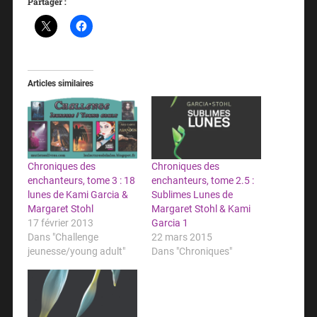
Partager :
Articles similaires
Chroniques des
Chroniques des
enchanteurs, tome 3 : 18
enchanteurs, tome 2.5 :
lunes de Kami Garcia &
Sublimes Lunes de
Margaret Stohl
Margaret Stohl & Kami
17 février 2013
Garcia 1
Dans "Challenge
22 mars 2015
jeunesse/young adult"
Dans "Chroniques"