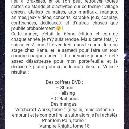
lieu à Bruxelles, et où l’on peut retrouver toutes
sortes de stands et d’activités sur ce thème : village
coréen, ateliers culinaires, arts martiaux, mangas,
animes, jeux vidéos, concerts, karaoké, jeux, cosplay,
conférences, dédicaces, et d’autres choses que
j’oublie probablement
!
Cette année, c’était la 6ème édition et comme
chaque année, je m’y suis rendue. Mais cette fois, j’y
suis allée 2 jours ! Le vendredi dans le cadre de mon
stage chez Kana, et le samedi pour faire un tour
comme chaque année :). La première journée a été
assez désastreuse pour mon porte-feuille, et la
deuxième, plutôt pour celui de mon chéri :p ! Voici le
résultat :
Des coffrets DVD :
– Shana
– Hellsing
– C’était nous
Des mangas :
Witchcraft Works, tome 1 (déjà lu, mais c’était un
emprunt et je compte lire la suite alors je l’ai acheté)
Phantom Pain, tome 1
Vampire Knight, tome 18