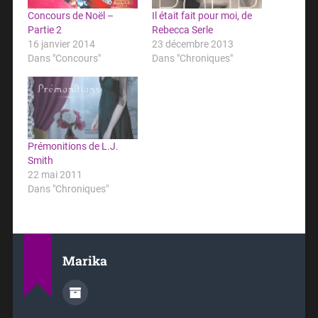
Concours de Noël –
Il était fait pour moi, de
Partie 2
Rebecca Serle
16 janvier 2014
23 décembre 2013
Dans "Concours"
Dans "Chroniques"
Prémonitions de L.J.
Smith
22 mai 2011
Dans "Chroniques"
Marika