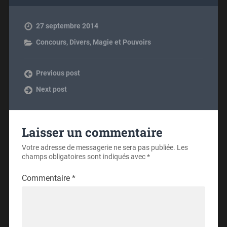
27 septembre 2014
Concours
,
Divers
,
Magie et Pouvoirs
Previous post
Next post
Laisser un commentaire
Votre adresse de messagerie ne sera pas publiée.
Les
champs obligatoires sont indiqués avec
*
Commentaire
*