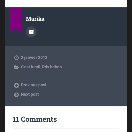
Marika
2 janvier 2012
C'est lundi
,
Rdv hebdo
Previous post
Next post
11 Comments