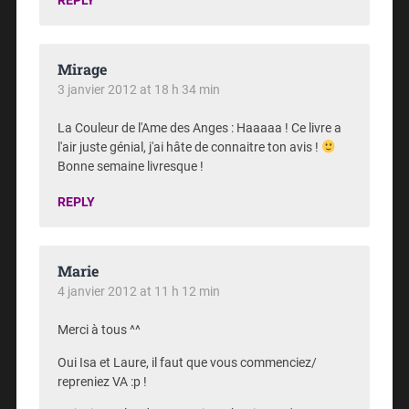
REPLY
Mirage
3 janvier 2012 at 18 h 34 min
La Couleur de l'Ame des Anges : Haaaaa ! Ce livre a
l'air juste génial, j'ai hâte de connaitre ton avis !
Bonne semaine livresque !
REPLY
Marie
4 janvier 2012 at 11 h 12 min
Merci à tous ^^
Oui Isa et Laure, il faut que vous commenciez/
repreniez VA :p !