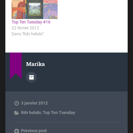
Top Ten Tuesday #16
22 février 2012
Dans "Rdv hebdo"
Marika
3 janvier 2012
Rdv hebdo
,
Top Ten Tuesday
Previous post