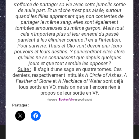
s’efforce de partager sa vie avec cette jumelle sortie
de nulle part. Et la tâche n’est pas aisée, surtout
quand les filles apprennent que, non contentes de
partager le même sang, elles sont également
tombées amoureuses du même garçon. Mais tout
cela n’importera plus si leur ennemi du passé
parvient à les éliminer comme il en a l’intention.
Pour survivre, Thaïs et Clio vont devoir unir leurs
pouvoirs et leurs destins. Y parviendront-elles alors
qu’elles ne se connaissent que depuis quelques
jours et que tout semble les opposer ?
Suite :
Il s’agit d’une saga en quatre tomes. Ces
derniers, respectivement intitulés
A Circle of Ashes
,
A
Feather of Stone
et
A Necklace of Water
sont déjà
tous sortis en VO, mais on ne sait encore rien à
propos de leur sortie en VF.
(source :
Bookenfolie
et goodreads)
Partager :