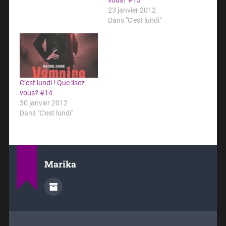
23 janvier 2012
Dans "C'est lundi"
C’est lundi ! Que lisez-
vous? #14
30 janvier 2012
Dans "C'est lundi"
Marika