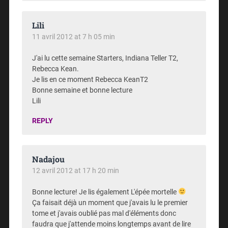
Lili
11 avril 2012 at 7 h 05 min
J'ai lu cette semaine Starters, Indiana Teller T2,
Rebecca Kean.
Je lis en ce moment Rebecca KeanT2
Bonne semaine et bonne lecture
Lili
REPLY
Nadajou
12 avril 2012 at 17 h 20 min
Bonne lecture! Je lis également L'épée mortelle
Ça faisait déjà un moment que j'avais lu le premier
tome et j'avais oublié pas mal d'éléments donc
faudra que j'attende moins longtemps avant de lire