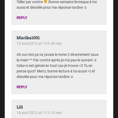
Teller par contre
Bonne semaine livresque à toi
aussi et désolée pour ma réponse tardive :s
REPLY
Marika1001
15 avril 2012 at 15 h 36 min
Ah oui moi ça va j'avais le tome 2 directement sous
la main ^^ Par contre après je n'ai pas le suivant :s
Celui-ci est génial en tout cas je trouve <3 Tu en
pense quoi? Merci, bonne lecture à toi aussi =) et
désolée pour ma réponse tardive :s
REPLY
Lili
18 avril 2012 at 11 h 10 min