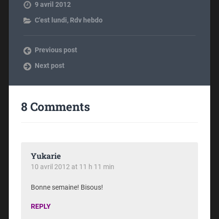
9 avril 2012
C'est lundi
,
Rdv hebdo
Previous post
Next post
8 Comments
Yukarie
10 avril 2012 at 11 h 11 min
Bonne semaine! Bisous!
REPLY