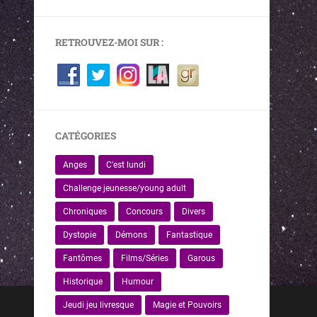
RETROUVEZ-MOI SUR :
CATÉGORIES
Anges
C'est lundi
Challenge jeunesse/young adult
Chroniques
Concours
Divers
Dystopie
Démons
Fantastique
Fantômes
Films/Séries
Garous
Historique
Humour
Jeudi jeu livresque
Magie et Pouvoirs