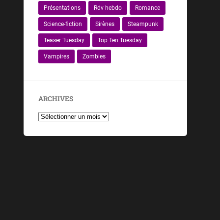
Présentations
Rdv hebdo
Romance
Science-fiction
Sirènes
Steampunk
Teaser Tuesday
Top Ten Tuesday
Vampires
Zombies
ARCHIVES