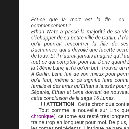
Est-ce que la mort est la fin… ou 
commencement ?
Ethan Wate a passé la majorité de sa vie
s’échapper de sa petite ville de Gatlin. Il n
qu’il pourrait rencontrer la fille de se
Duchannes, qui a dévoilé une facette secrèt
de tous. Et il n’aurait jamais imaginé qu’il au
tout ce qui comptait pour lui. Donc quand 
la 18ème Lune, il n’a qu’un but : trouver un
A Gatlin, Lena fait de son mieux pour perme
qu’il faut, même si ça signifie faire conf
famille et des amis qu’Ethan a laissés pour 
Séparés, Ethan et Lena doivent de nouveau 
cette conclusion de la saga 16 Lunes.
!!!
ATTENTION
: Cette chronique conti
Tout comme la nouvelle sur Link que j
chronique
), ce tome est resté très longt
traine trop en longueur pour moi. De plus, 
les tomes précédents. L’intrigue ne parvien