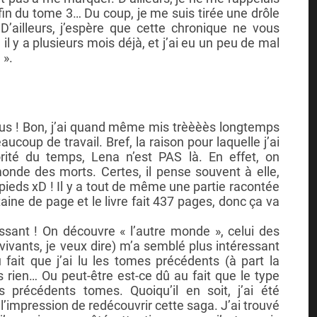
fin du tome 3… Du coup, je me suis tirée une drôle
D’ailleurs, j’espère que cette chronique ne vous
re il y a plusieurs mois déjà, et j’ai eu un peu de mal
 ».
us ! Bon, j’ai quand même mis trèèèès longtemps
eaucoup de travail. Bref, la raison pour laquelle j’ai
rité du temps, Lena n’est PAS là. En effet, on
nde des morts. Certes, il pense souvent à elle,
 pieds xD ! Il y a tout de même une partie racontée
taine de page et le livre fait 437 pages, donc ça va
éressant ! On découvre « l’autre monde », celui des
vants, je veux dire) m’a semblé plus intéressant
fait que j’ai lu les tomes précédents (à part la
is rien… Ou peut-être est-ce dû au fait que le type
es précédents tomes. Quoiqu’il en soit, j’ai été
 l’impression de redécouvrir cette saga. J’ai trouvé