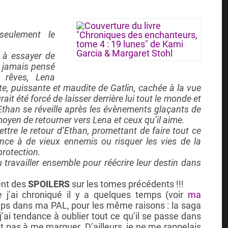
seulement le
 à essayer de
’a jamais pensé
s rêves, Lena
e, puissante et maudite de Gatlin, cachée à la vue
rait été forcé de laisser derrière lui tout le monde et
Ethan se réveille après les évènements glaçants de
 moyen de retourner vers Lena et ceux qu’il aime.
ttre le retour d’Ethan, promettant de faire tout ce
iance à de vieux ennemis ou risquer les vies de la
protection.
travailler ensemble pour réécrire leur destin dans
ent des
SPOILERS
sur les tomes précédents !!!
’ai chroniqué il y a quelques temps (voir
ma
emps dans ma PAL, pour les même raisons : la saga
j’ai tendance à oublier tout ce qu’il se passe dans
t pas à me marquer. D’ailleurs, je ne me rappelais